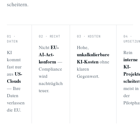
scheitern.
01 ·
02 · RECHT
03 · KOSTEN
04 ·
DATEN
UMSETZU
EU-
Nicht
Hohe,
KI
Rein
AI-Act-
unkalkulierbare
interne
kommt
konform
KI-Kosten
—
ohne
KI-
fast nur
Compliance
klaren
US-
Projekt
aus
wird
Gegenwert.
Clouds
scheiter
nachträglich
— Ihre
meist in
teuer.
Daten
der
verlassen
Pilotpha
die EU.