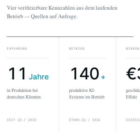
Vier verifizierbare Kennzahlen aus dem laufenden
Betrieb — Quellen auf Anfrage.
ERFAHRUNG
BETRIEB
WIRKUN
11
140
€
Jahre
+
in Produktion bei
produktive KI-
geschät
deutschen Klienten
Systeme im Betrieb
Effekt
SEIT Q3 / 2015
STAND Q2 / 2026
SCHÄTZ