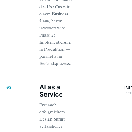
des Use Cases in
Business
einem
Case
, bevor
investiert wird.
Phase 2:
Implementierung
in Produktion —
parallel zum
Bestandsprozess.
AI as a
03
LAU
Service
BET
Erst nach
erfolgreichem
Design Sprint:
verlässlicher