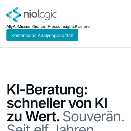
AllyAI
Mission
Klienten
Presse
Insights
Karriere
▾
▾
Kostenloses Analysegespräch
KI-Beratung:
schneller von KI
zu Wert.
Souverän.
Seit elf Jahren.