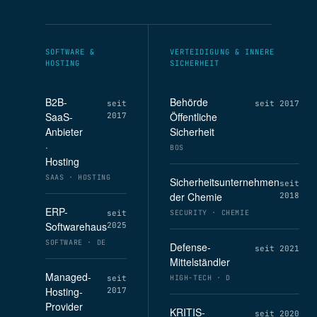
SOFTWARE &
VERTEIDIGUNG & INNERE
HOSTING
SICHERHEIT
B2B-
Behörde
seit
seit 2017
SaaS-
Öffentliche
2017
Anbieter
Sicherheit
·
BOS
Hosting
SAAS · HOSTING
Sicherheitsunternehmen
seit
der Chemie
2018
ERP-
seit
SECURITY · CHEMIE
Softwarehaus
2025
SOFTWARE · DE
Defense-
seit 2021
Mittelständler
Managed-
seit
HIGH-TECH · D
Hosting-
2017
Provider
KRITIS-
seit 2020