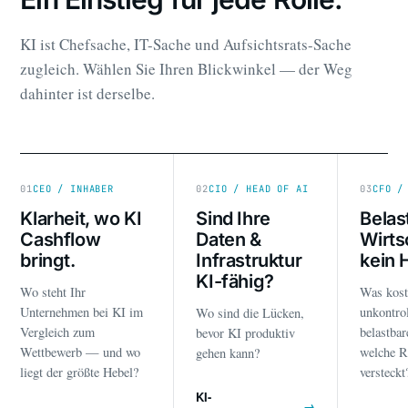
KI ist Chefsache, IT-Sache und Aufsichtsrats-Sache
zugleich. Wählen Sie Ihren Blickwinkel — der Weg
dahinter ist derselbe.
01
CEO / INHABER
02
CIO / HEAD OF AI
03
CFO /
Klarheit, wo KI
Sind Ihre
Belas
Cashflow
Daten &
Wirts
bringt.
Infrastruktur
kein 
KI-fähig?
Wo steht Ihr
Was kost
Unternehmen bei KI im
unkontrol
Wo sind die Lücken,
Vergleich zum
belastba
bevor KI produktiv
Wettbewerb — und wo
welche R
gehen kann?
liegt der größte Hebel?
versteckt
KI-
→