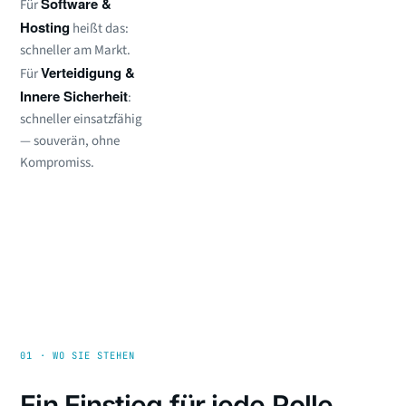
Software &
Für
Hosting
heißt das:
schneller am Markt.
Verteidigung &
Für
Innere Sicherheit
:
schneller einsatzfähig
— souverän, ohne
Kompromiss.
01 · WO SIE STEHEN
Ein Einstieg für jede Rolle.