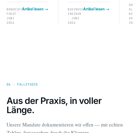
DR
Artikel lesen →
Artikel lesen →
BENEDIKT
BUSINESS
AL
FUEST ·
INSIDER
NI
JUNI
· JUNI
AP
2026
2026
20
06 · FALLSTUDIE
Aus der Praxis, in voller
Länge.
Unsere Mandate dokumentieren wir offen — mit echten
Zahlen, freigegeben durch die Klienten.