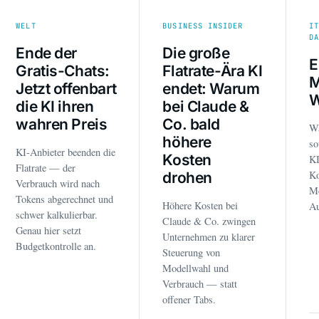
WELT
BUSINESS INSIDER
I
D
Ende der
Die große
E
Gratis-Chats:
Flatrate-Ära KI
M
Jetzt offenbart
endet: Warum
W
die KI ihren
bei Claude &
wahren Preis
Co. bald
W
höhere
so
KI-Anbieter beenden die
Kosten
K
Flatrate — der
Ko
drohen
Verbrauch wird nach
Mo
Tokens abgerechnet und
Höhere Kosten bei
Au
schwer kalkulierbar.
Claude & Co. zwingen
Genau hier setzt
Unternehmen zu klarer
Budgetkontrolle an.
Steuerung von
Modellwahl und
Verbrauch — statt
offener Tabs.