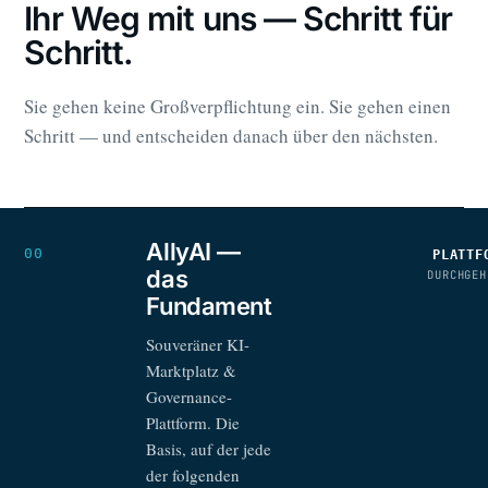
Ihr Weg mit uns — Schritt für
Schritt.
Sie gehen keine Großverpflichtung ein. Sie gehen einen
Schritt — und entscheiden danach über den nächsten.
AllyAI —
00
PLATTF
das
DURCHGEH
Fundament
Souveräner KI-
Marktplatz &
Governance-
Plattform. Die
Basis, auf der jede
der folgenden