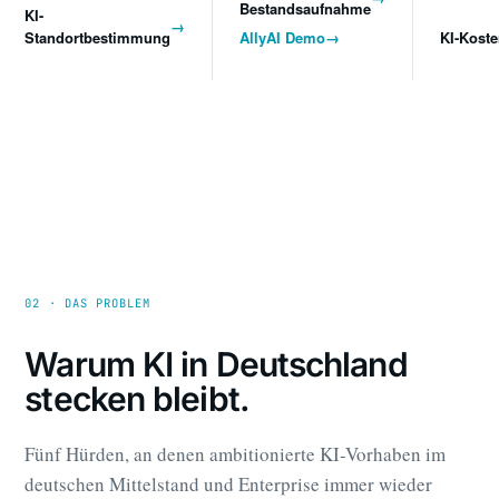
Bestandsaufnahme
KI-
→
Standortbestimmung
AllyAI Demo
→
KI-Kost
02 · DAS PROBLEM
Warum KI in Deutschland
stecken bleibt.
Fünf Hürden, an denen ambitionierte KI-Vorhaben im
deutschen Mittelstand und Enterprise immer wieder