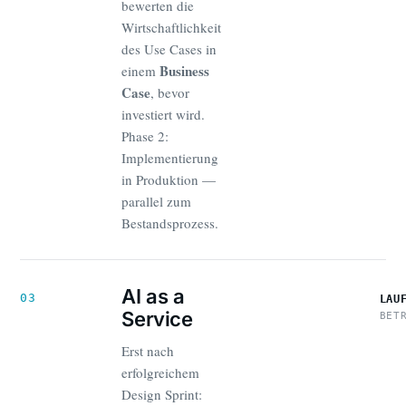
bewerten die
Wirtschaftlichkeit
des Use Cases in
Business
einem
Case
, bevor
investiert wird.
Phase 2:
Implementierung
in Produktion —
parallel zum
Bestandsprozess.
AI as a
03
LAU
Service
BET
Erst nach
erfolgreichem
Design Sprint: