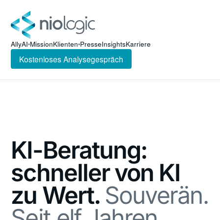
AllyAI
Mission
Klienten
Presse
Insights
Karriere
▾
▾
Kostenloses Analysegespräch
KI-Beratung:
schneller von KI
zu Wert.
Souverän.
Seit elf Jahren.