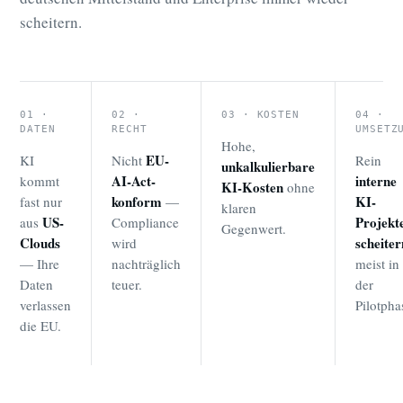
scheitern.
01 ·
02 ·
03 · KOSTEN
04 ·
DATEN
RECHT
UMSETZ
Hohe,
EU-
KI
Nicht
Rein
unkalkulierbare
AI-Act-
interne
kommt
KI-Kosten
ohne
konform
KI-
fast nur
—
klaren
US-
Projekt
aus
Compliance
Gegenwert.
Clouds
scheiter
wird
— Ihre
nachträglich
meist in
Daten
teuer.
der
verlassen
Pilotpha
die EU.