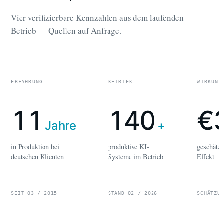
Vier verifizierbare Kennzahlen aus dem laufenden
Betrieb — Quellen auf Anfrage.
ERFAHRUNG
BETRIEB
WIRKUN
11
140
€
Jahre
+
in Produktion bei
produktive KI-
geschät
deutschen Klienten
Systeme im Betrieb
Effekt
SEIT Q3 / 2015
STAND Q2 / 2026
SCHÄTZ