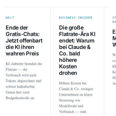
WELT
BUSINESS INSIDER
I
D
Ende der
Die große
E
Gratis-Chats:
Flatrate-Ära KI
M
Jetzt offenbart
endet: Warum
W
die KI ihren
bei Claude &
wahren Preis
Co. bald
W
höhere
so
KI-Anbieter beenden die
Kosten
K
Flatrate — der
Ko
drohen
Verbrauch wird nach
Mo
Tokens abgerechnet und
Höhere Kosten bei
Au
schwer kalkulierbar.
Claude & Co. zwingen
Genau hier setzt
Unternehmen zu klarer
Budgetkontrolle an.
Steuerung von
Modellwahl und
Verbrauch — statt