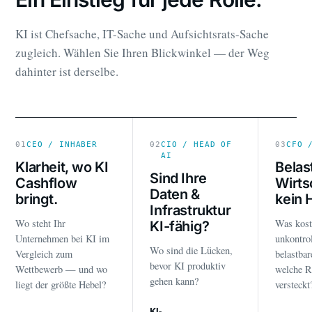
KI ist Chefsache, IT-Sache und Aufsichtsrats-Sache
zugleich. Wählen Sie Ihren Blickwinkel — der Weg
dahinter ist derselbe.
01
CEO / INHABER
02
CIO / HEAD OF
03
CFO 
AI
Klarheit, wo KI
Belas
Sind Ihre
Cashflow
Wirts
Daten &
bringt.
kein 
Infrastruktur
Wo steht Ihr
Was kost
KI-fähig?
Unternehmen bei KI im
unkontrol
Wo sind die Lücken,
Vergleich zum
belastba
bevor KI produktiv
Wettbewerb — und wo
welche R
gehen kann?
liegt der größte Hebel?
versteckt
KI-