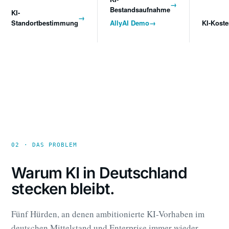
→
Bestandsaufnahme
KI-
→
Standortbestimmung
AllyAI Demo
→
KI-Kost
02 · DAS PROBLEM
Warum KI in Deutschland
stecken bleibt.
Fünf Hürden, an denen ambitionierte KI-Vorhaben im
deutschen Mittelstand und Enterprise immer wieder