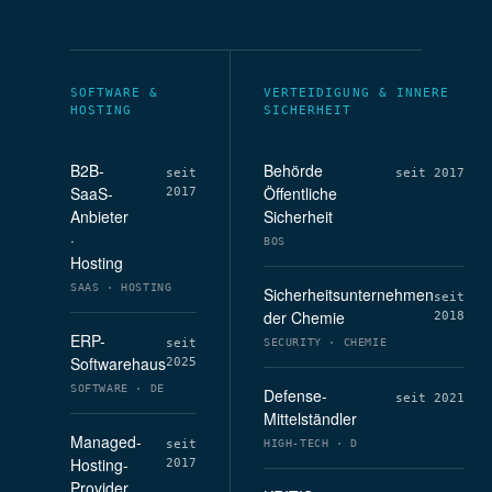
SOFTWARE &
VERTEIDIGUNG & INNERE
HOSTING
SICHERHEIT
B2B-
Behörde
seit
seit 2017
SaaS-
Öffentliche
2017
Anbieter
Sicherheit
·
BOS
Hosting
SAAS · HOSTING
Sicherheitsunternehmen
seit
der Chemie
2018
ERP-
seit
SECURITY · CHEMIE
Softwarehaus
2025
SOFTWARE · DE
Defense-
seit 2021
Mittelständler
Managed-
seit
HIGH-TECH · D
Hosting-
2017
Provider