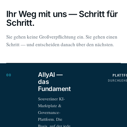
Ihr Weg mit uns — Schritt für
Schritt.
Sie gehen keine Großverpflichtung ein. Sie gehen einen
Schritt — und entscheiden danach über den nächsten.
AllyAI —
00
PLATTF
das
DURCHGEH
Fundament
Souveräner KI-
Marktplatz &
Governance-
Plattform. Die
Basis, auf der jede