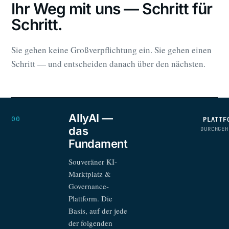
Ihr Weg mit uns — Schritt für
Schritt.
Sie gehen keine Großverpflichtung ein. Sie gehen einen
Schritt — und entscheiden danach über den nächsten.
AllyAI —
00
PLATTF
das
DURCHGEH
Fundament
Souveräner KI-
Marktplatz &
Governance-
Plattform. Die
Basis, auf der jede
der folgenden