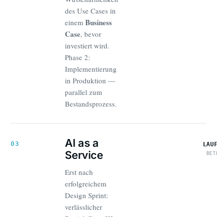
des Use Cases in
Business
einem
Case
, bevor
investiert wird.
Phase 2:
Implementierung
in Produktion —
parallel zum
Bestandsprozess.
AI as a
03
LAU
Service
BET
Erst nach
erfolgreichem
Design Sprint:
verlässlicher