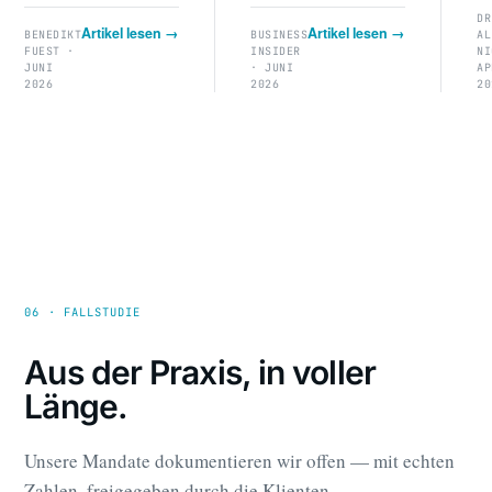
DR
Artikel lesen →
Artikel lesen →
BENEDIKT
BUSINESS
AL
FUEST ·
INSIDER
NI
JUNI
· JUNI
AP
2026
2026
20
06 · FALLSTUDIE
Aus der Praxis, in voller
Länge.
Unsere Mandate dokumentieren wir offen — mit echten
Zahlen, freigegeben durch die Klienten.