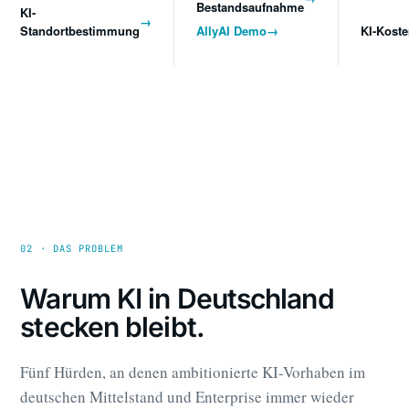
Bestandsaufnahme
KI-
→
Standortbestimmung
AllyAI Demo
→
KI-Kost
02 · DAS PROBLEM
Warum KI in Deutschland
stecken bleibt.
Fünf Hürden, an denen ambitionierte KI-Vorhaben im
deutschen Mittelstand und Enterprise immer wieder