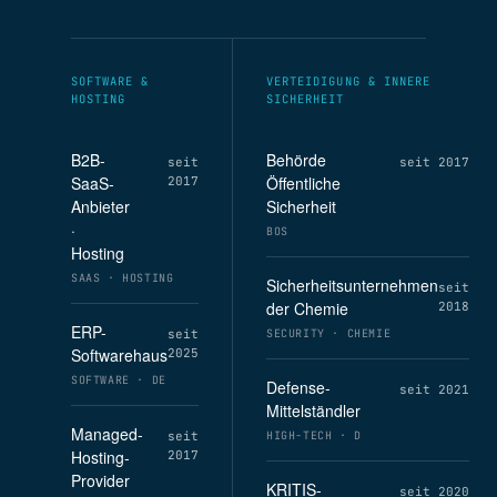
SOFTWARE &
VERTEIDIGUNG & INNERE
HOSTING
SICHERHEIT
B2B-
Behörde
seit
seit 2017
SaaS-
Öffentliche
2017
Anbieter
Sicherheit
·
BOS
Hosting
SAAS · HOSTING
Sicherheitsunternehmen
seit
der Chemie
2018
ERP-
seit
SECURITY · CHEMIE
Softwarehaus
2025
SOFTWARE · DE
Defense-
seit 2021
Mittelständler
Managed-
seit
HIGH-TECH · D
Hosting-
2017
Provider
KRITIS-
seit 2020