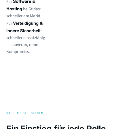
Software &
Für
Hosting
heißt das:
schneller am Markt.
Verteidigung &
Für
Innere Sicherheit
:
schneller einsatzfähig
— souverän, ohne
Kompromiss.
01 · WO SIE STEHEN
Ein Einstieg für jede Rolle.