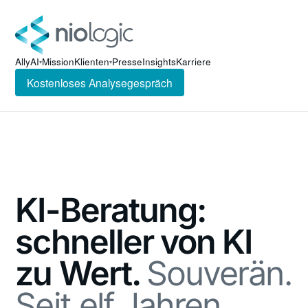
AllyAI
Mission
Klienten
Presse
Insights
Karriere
▾
▾
Kostenloses Analysegespräch
KI-Beratung:
schneller von KI
zu Wert.
Souverän.
Seit elf Jahren.