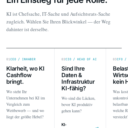
KI ist Chefsache, IT-Sache und Aufsichtsrats-Sache
zugleich. Wählen Sie Ihren Blickwinkel — der Weg
dahinter ist derselbe.
01
CEO / INHABER
02
CIO / HEAD OF AI
03
CFO /
Klarheit, wo KI
Sind Ihre
Belas
Cashflow
Daten &
Wirts
bringt.
Infrastruktur
kein 
KI-fähig?
Wo steht Ihr
Was kost
Unternehmen bei KI im
unkontrol
Wo sind die Lücken,
Vergleich zum
belastba
bevor KI produktiv
Wettbewerb — und wo
welche R
gehen kann?
liegt der größte Hebel?
versteckt
KI-
→