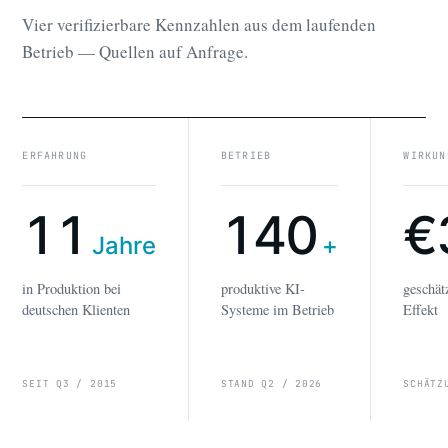
Vier verifizierbare Kennzahlen aus dem laufenden
Betrieb — Quellen auf Anfrage.
ERFAHRUNG
BETRIEB
WIRKUN
11
140
€
Jahre
+
in Produktion bei
produktive KI-
geschät
deutschen Klienten
Systeme im Betrieb
Effekt
SEIT Q3 / 2015
STAND Q2 / 2026
SCHÄTZ