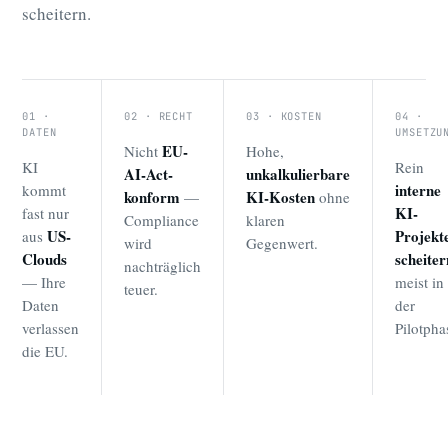
scheitern.
01 ·
02 · RECHT
03 · KOSTEN
04 ·
DATEN
UMSETZU
EU-
Nicht
Hohe,
KI
Rein
AI-Act-
unkalkulierbare
interne
kommt
konform
KI-Kosten
—
ohne
KI-
fast nur
Compliance
klaren
US-
Projekt
aus
wird
Gegenwert.
Clouds
scheiter
nachträglich
— Ihre
meist in
teuer.
Daten
der
verlassen
Pilotpha
die EU.