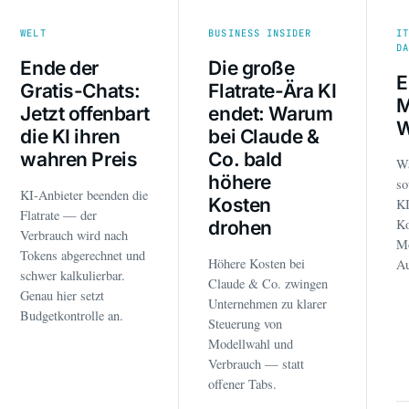
WELT
BUSINESS INSIDER
I
D
Ende der
Die große
E
Gratis-Chats:
Flatrate-Ära KI
M
Jetzt offenbart
endet: Warum
W
die KI ihren
bei Claude &
wahren Preis
Co. bald
W
höhere
so
KI-Anbieter beenden die
Kosten
K
Flatrate — der
Ko
drohen
Verbrauch wird nach
Mo
Tokens abgerechnet und
Höhere Kosten bei
Au
schwer kalkulierbar.
Claude & Co. zwingen
Genau hier setzt
Unternehmen zu klarer
Budgetkontrolle an.
Steuerung von
Modellwahl und
Verbrauch — statt
offener Tabs.