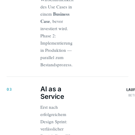
des Use Cases in
Business
einem
Case
, bevor
investiert wird.
Phase 2:
Implementierung
in Produktion —
parallel zum
Bestandsprozess.
AI as a
03
LAU
Service
BET
Erst nach
erfolgreichem
Design Sprint:
verlässlicher