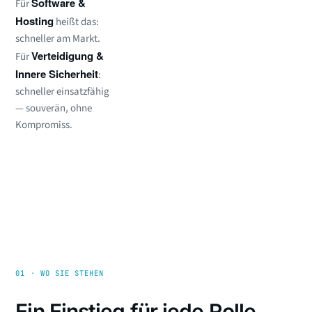
Software &
Für
Hosting
heißt das:
schneller am Markt.
Verteidigung &
Für
Innere Sicherheit
:
schneller einsatzfähig
— souverän, ohne
Kompromiss.
01 · WO SIE STEHEN
Ein Einstieg für jede Rolle.