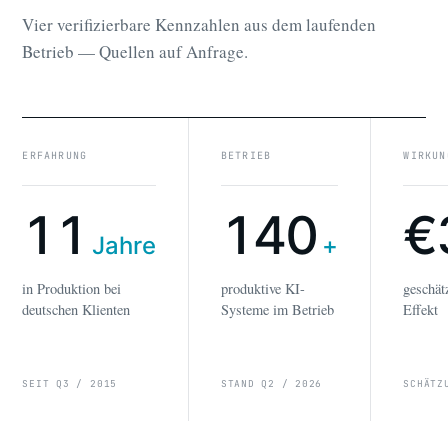
Vier verifizierbare Kennzahlen aus dem laufenden
Betrieb — Quellen auf Anfrage.
ERFAHRUNG
BETRIEB
WIRKUN
11
140
€
Jahre
+
in Produktion bei
produktive KI-
geschät
deutschen Klienten
Systeme im Betrieb
Effekt
SEIT Q3 / 2015
STAND Q2 / 2026
SCHÄTZ