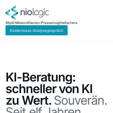
AllyAI
Mission
Klienten
Presse
Insights
Karriere
▾
▾
Kostenloses Analysegespräch
KI-Beratung:
schneller von KI
zu Wert.
Souverän.
Seit elf Jahren.