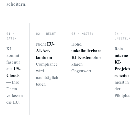
scheitern.
01 ·
02 · RECHT
03 · KOSTEN
04 ·
DATEN
UMSETZU
EU-
Nicht
Hohe,
KI
Rein
AI-Act-
unkalkulierbare
interne
kommt
konform
KI-Kosten
—
ohne
KI-
fast nur
Compliance
klaren
US-
Projekt
aus
wird
Gegenwert.
Clouds
scheiter
nachträglich
— Ihre
meist in
teuer.
Daten
der
verlassen
Pilotpha
die EU.