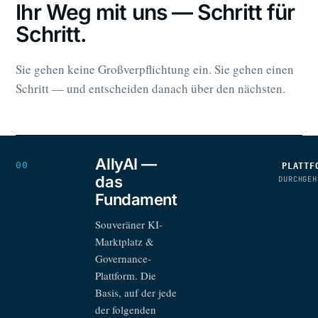
Ihr Weg mit uns — Schritt für
Schritt.
Sie gehen keine Großverpflichtung ein. Sie gehen einen
Schritt — und entscheiden danach über den nächsten.
AllyAI —
00
PLATTF
das
DURCHGEH
Fundament
Souveräner KI-
Marktplatz &
Governance-
Plattform. Die
Basis, auf der jede
der folgenden