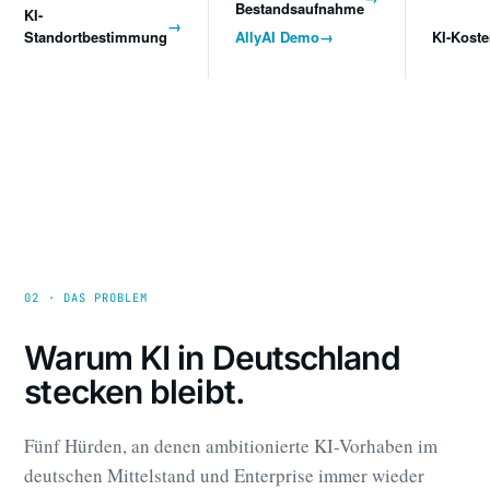
Bestandsaufnahme
KI-
→
Standortbestimmung
AllyAI Demo
→
KI-Kost
02 · DAS PROBLEM
Warum KI in Deutschland
stecken bleibt.
Fünf Hürden, an denen ambitionierte KI-Vorhaben im
deutschen Mittelstand und Enterprise immer wieder