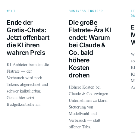
WELT
BUSINESS INSIDER
I
D
Ende der
Die große
E
Gratis-Chats:
Flatrate-Ära KI
M
Jetzt offenbart
endet: Warum
W
die KI ihren
bei Claude &
wahren Preis
Co. bald
W
höhere
so
KI-Anbieter beenden die
Kosten
K
Flatrate — der
Ko
drohen
Verbrauch wird nach
Mo
Tokens abgerechnet und
Höhere Kosten bei
Au
schwer kalkulierbar.
Claude & Co. zwingen
Genau hier setzt
Unternehmen zu klarer
Budgetkontrolle an.
Steuerung von
Modellwahl und
Verbrauch — statt
offener Tabs.