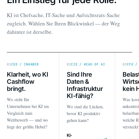
KI ist Chefsache, IT-Sache und Aufsichtsrats-Sache
zugleich. Wählen Sie Ihren Blickwinkel — der Weg
dahinter ist derselbe.
01
CEO / INHABER
02
CIO / HEAD OF AI
03
CFO /
Klarheit, wo KI
Sind Ihre
Belas
Cashflow
Daten &
Wirts
bringt.
Infrastruktur
kein 
KI-fähig?
Wo steht Ihr
Was kost
Unternehmen bei KI im
unkontrol
Wo sind die Lücken,
Vergleich zum
belastba
bevor KI produktiv
Wettbewerb — und wo
welche R
gehen kann?
liegt der größte Hebel?
versteckt
KI-
→