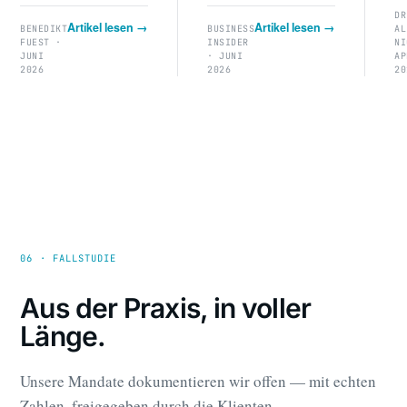
DR
Artikel lesen →
Artikel lesen →
BENEDIKT
BUSINESS
AL
FUEST ·
INSIDER
NI
JUNI
· JUNI
AP
2026
2026
20
06 · FALLSTUDIE
Aus der Praxis, in voller
Länge.
Unsere Mandate dokumentieren wir offen — mit echten
Zahlen, freigegeben durch die Klienten.