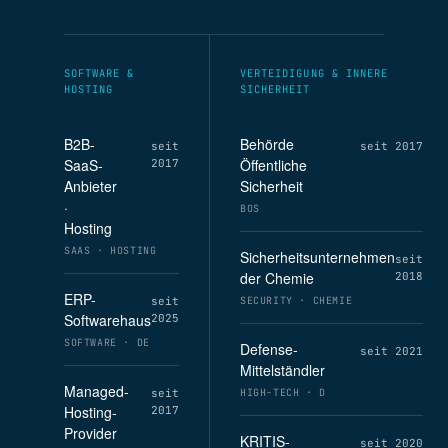
SOFTWARE &
VERTEIDIGUNG & INNERE
HOSTING
SICHERHEIT
B2B-
Behörde
seit
seit 2017
SaaS-
Öffentliche
2017
Anbieter
Sicherheit
·
BOS
Hosting
SAAS · HOSTING
Sicherheitsunternehmen
seit
der Chemie
2018
ERP-
seit
SECURITY · CHEMIE
Softwarehaus
2025
SOFTWARE · DE
Defense-
seit 2021
Mittelständler
Managed-
seit
HIGH-TECH · D
Hosting-
2017
Provider
KRITIS-
seit 2020