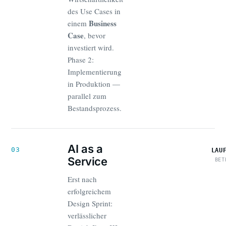
des Use Cases in
Business
einem
Case
, bevor
investiert wird.
Phase 2:
Implementierung
in Produktion —
parallel zum
Bestandsprozess.
AI as a
03
LAU
Service
BET
Erst nach
erfolgreichem
Design Sprint:
verlässlicher