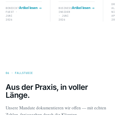
DR
Artikel lesen →
Artikel lesen →
BENEDIKT
BUSINESS
AL
FUEST ·
INSIDER
NI
JUNI
· JUNI
AP
2026
2026
20
06 · FALLSTUDIE
Aus der Praxis, in voller
Länge.
Unsere Mandate dokumentieren wir offen — mit echten
Zahlen, freigegeben durch die Klienten.