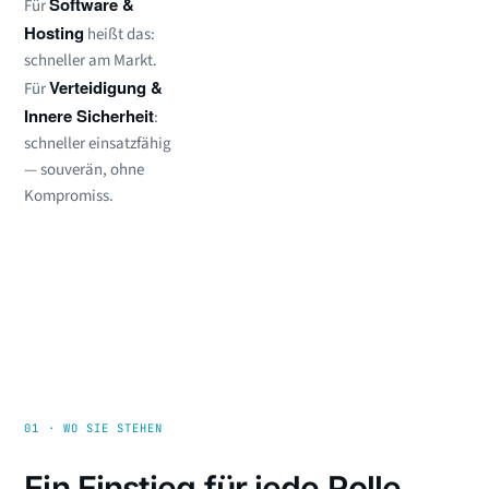
Software &
Für
Hosting
heißt das:
schneller am Markt.
Verteidigung &
Für
Innere Sicherheit
:
schneller einsatzfähig
— souverän, ohne
Kompromiss.
01 · WO SIE STEHEN
Ein Einstieg für jede Rolle.