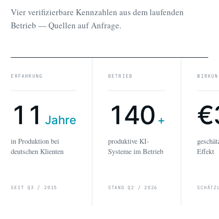
Vier verifizierbare Kennzahlen aus dem laufenden
Betrieb — Quellen auf Anfrage.
ERFAHRUNG
BETRIEB
WIRKUN
11
140
€
Jahre
+
in Produktion bei
produktive KI-
geschät
deutschen Klienten
Systeme im Betrieb
Effekt
SEIT Q3 / 2015
STAND Q2 / 2026
SCHÄTZ