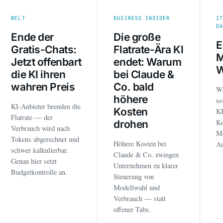
WELT
BUSINESS INSIDER
I
D
Ende der
Die große
E
Gratis-Chats:
Flatrate-Ära KI
M
Jetzt offenbart
endet: Warum
W
die KI ihren
bei Claude &
wahren Preis
Co. bald
W
höhere
so
KI-Anbieter beenden die
Kosten
K
Flatrate — der
Ko
drohen
Verbrauch wird nach
Mo
Tokens abgerechnet und
Höhere Kosten bei
Au
schwer kalkulierbar.
Claude & Co. zwingen
Genau hier setzt
Unternehmen zu klarer
Budgetkontrolle an.
Steuerung von
Modellwahl und
Verbrauch — statt
offener Tabs.