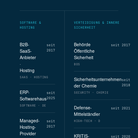
SOFTWARE &
VERTEIDIGUNG & INNERE
HOSTING
SICHERHEIT
B2B-
Behörde
seit
seit 2017
SaaS-
Öffentliche
2017
Anbieter
Sicherheit
·
BOS
Hosting
SAAS · HOSTING
Sicherheitsunternehmen
seit
der Chemie
2018
ERP-
seit
SECURITY · CHEMIE
Softwarehaus
2025
SOFTWARE · DE
Defense-
seit 2021
Mittelständler
Managed-
seit
HIGH-TECH · D
Hosting-
2017
Provider
KRITIS-
seit 2020