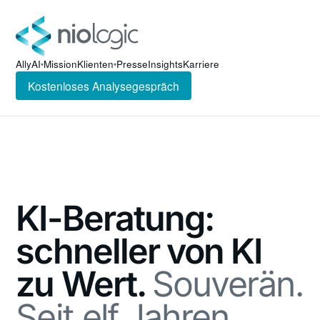
AllyAI
Mission
Klienten
Presse
Insights
Karriere
▾
▾
Kostenloses Analysegespräch
KI-Beratung:
schneller von KI
zu Wert.
Souverän.
Seit elf Jahren.