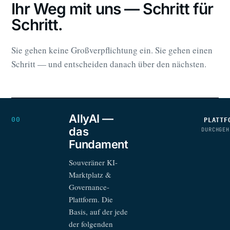
Ihr Weg mit uns — Schritt für
Schritt.
Sie gehen keine Großverpflichtung ein. Sie gehen einen
Schritt — und entscheiden danach über den nächsten.
AllyAI —
00
PLATTF
das
DURCHGEH
Fundament
Souveräner KI-
Marktplatz &
Governance-
Plattform. Die
Basis, auf der jede
der folgenden