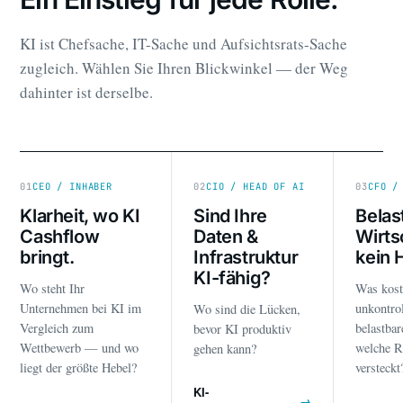
KI ist Chefsache, IT-Sache und Aufsichtsrats-Sache
zugleich. Wählen Sie Ihren Blickwinkel — der Weg
dahinter ist derselbe.
01
CEO / INHABER
02
CIO / HEAD OF AI
03
CFO /
Klarheit, wo KI
Sind Ihre
Belas
Cashflow
Daten &
Wirts
bringt.
Infrastruktur
kein 
KI-fähig?
Wo steht Ihr
Was kost
Unternehmen bei KI im
unkontrol
Wo sind die Lücken,
Vergleich zum
belastba
bevor KI produktiv
Wettbewerb — und wo
welche R
gehen kann?
liegt der größte Hebel?
versteckt
KI-
→