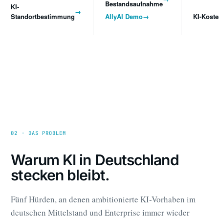
Bestandsaufnahme
KI-
→
Standortbestimmung
AllyAI Demo
→
KI-Kost
02 · DAS PROBLEM
Warum KI in Deutschland
stecken bleibt.
Fünf Hürden, an denen ambitionierte KI-Vorhaben im
deutschen Mittelstand und Enterprise immer wieder