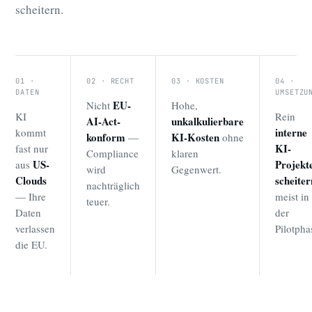
scheitern.
01 ·
02 · RECHT
03 · KOSTEN
04 ·
DATEN
UMSETZU
EU-
Nicht
Hohe,
KI
Rein
AI-Act-
unkalkulierbare
interne
kommt
konform
KI-Kosten
—
ohne
KI-
fast nur
Compliance
klaren
US-
Projekt
aus
wird
Gegenwert.
Clouds
scheiter
nachträglich
— Ihre
meist in
teuer.
Daten
der
verlassen
Pilotpha
die EU.